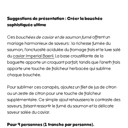
Oct 22, 2024
par Leo Eichinger
Suggestions de présentation : Créer la bouchée
sophistiquée ultime
Ces
bouchées de caviar et de saumon fumé
offrent un
mariage harmonieux de saveurs : la richesse fumée du
saumon, l'onctuosité acidulée du fromage frais et le luxe salé
du
caviar Imperial Baerii.
La base croustillante de la
baguette apporte un croquant parfait, tandis que l'aneth frais
apporte une touche de fraîcheur herbacée qui sublime
chaque bouchée.
Pour sublimer ces canapés, ajoutez un filet de jus de citron
ou un zeste de citron pour une touche de fraîcheur
supplémentaire. Ce simple ajout rehaussera le contraste des
saveurs, faisant ressortir le fumé du saumon et la délicate
saveur salée du caviar.
Pour 4 personnes (1 tranche par personne).